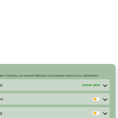
en Cookies, um unsere Website und unseren Service zu optimieren.
al
Immer aktiv
en
Statistike
ng
Marketing